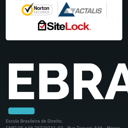
Escola Brasileira de Direito.
CNPJ 05.648.257/0031-93 - Rua Taquari, 546 - Mooca,