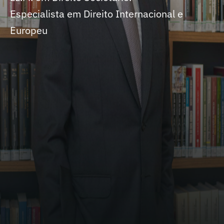
Especialista em Direito Internacional e
Europeu
30 anos de experiência no direito tributário,
que iniciou sua carreira em Brasília, depois
fixando-se em São Paulo, com passagens em
grandes e tradicionais escritórios
especializados na área. Foi conselheiro
Suplente no Conselho Administrativo de