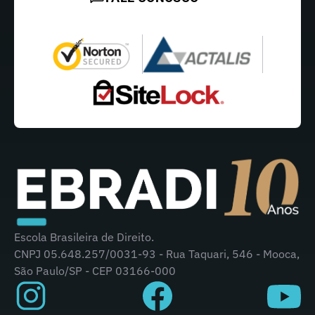
Escola Brasileira de Direito.
CNPJ 05.648.257/0031-93 - Rua Taquari, 546 - Mooca,
São Paulo/SP - CEP 03166-000