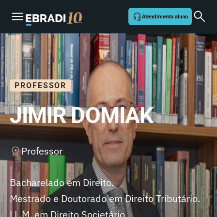
Atendimento aluno
PROFESSOR
JIMIR DOMIAK
Professor
Bacharelado em Direito.
Mestrado e Doutorado em Direito Tributário.
LL.M. em Direito Societário.