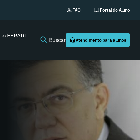
EBRADI | NEWS: o essencia
FAQ
Portal do Aluno
Youtube agora!
sso EBRADI
Buscar
Atendimento para alunos