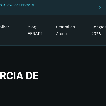
do #LawCast EBRADI
olher
Blog
Central do
Congre
EBRADI
Aluno
2026
RCIA DE