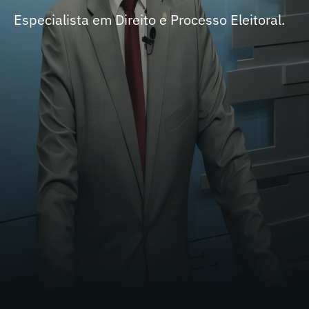
Especialista em Direito e Processo Eleitoral.
Atua como professor, autor de obras jurídicas
e advogado. Membro titular da Comissão
Especial de Direito Eleitoral do Conselho
Federal da OAB.
Membro-fundador do Colégio Permanente de
Juristas da Justiça Eleitoral, da Academia
Brasileira de Direito Eleitoral e Político,