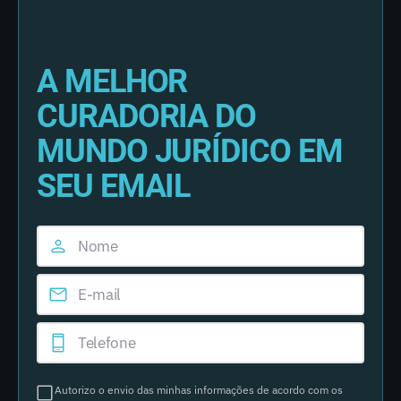
A MELHOR
CURADORIA DO
MUNDO JURÍDICO EM
SEU EMAIL
Autorizo o envio das minhas informações de acordo com os