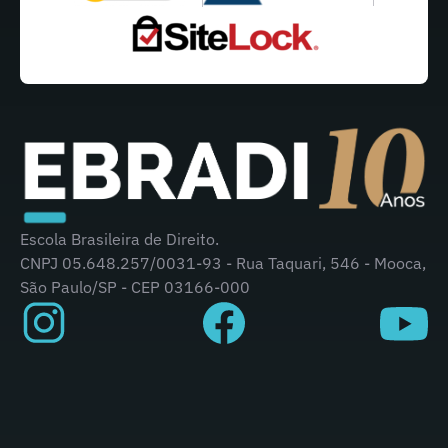
Escola Brasileira de Direito.
CNPJ 05.648.257/0031-93 - Rua Taquari, 546 - Mooca,
São Paulo/SP - CEP 03166-000