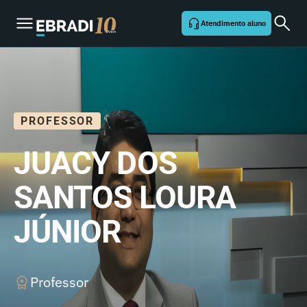
Atendimento aluno
PROFESSOR
JUACY DOS
SANTOS LOURA
JÚNIOR
Professor