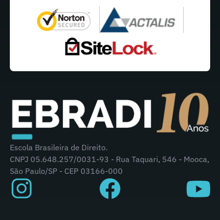
Escola Brasileira de Direito.
CNPJ 05.648.257/0031-93 - Rua Taquari, 546 - Mooca,
São Paulo/SP - CEP 03166-000