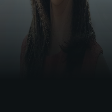
é marcada pela gestão estratégica de
contenciosos e pela elaboração de políticas
inovadoras, sempre alinhadas aos objetivos
das empresas em que atuou. Sua atuação
prioriza a prevenção e mitigação de riscos,
permitindo uma abordagem proativa que
assegura a sustentabilidade e o crescimento
organizacional.
Ao longo de sua trajetória, gerenciou um alto
volume de casos estratégicos, obtendo
reversões em instâncias superiores e
negociando acordos vantajosos, que
resultaram em economias significativas para
as empresas. Sua capacidade de colaborar