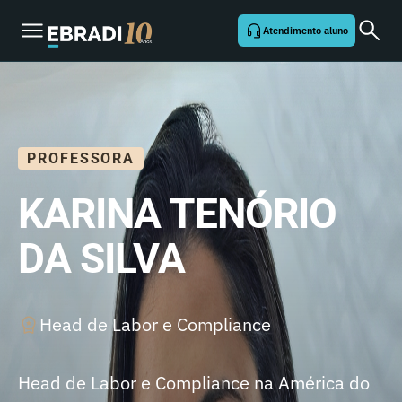
Atendimento aluno
PROFESSORA
KARINA TENÓRIO
DA SILVA
Head de Labor e Compliance
Head de Labor e Compliance na América do