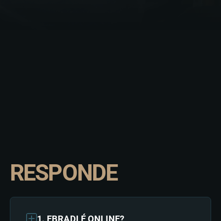
Termos de uso
.
Assinar Newsletter
TEM ALGUMA
DÚVIDA? A GENTE
RESPONDE
1. EBRADI É ONLINE?