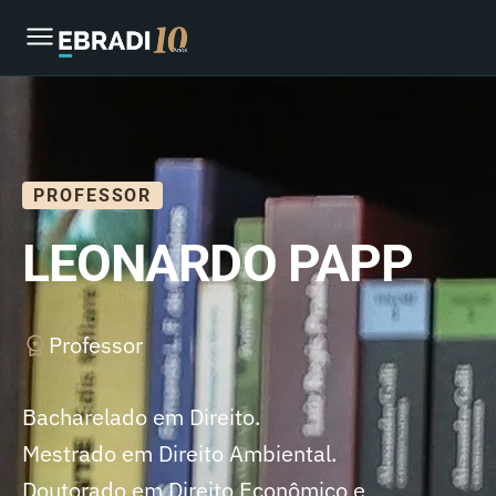
PROFESSOR
LEONARDO PAPP
Professor
Bacharelado em Direito.
Mestrado em Direito Ambiental.
Doutorado em Direito Econômico e