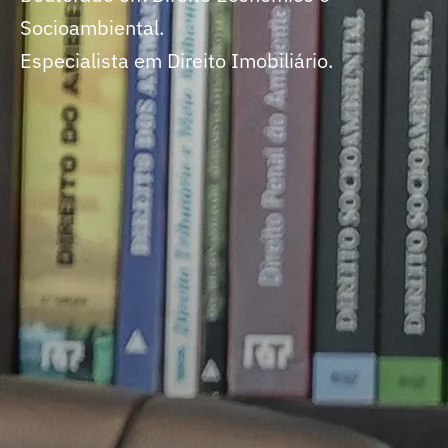
Socioambiental.
Especialista em Direito Imobiliário.
SIGA NAS REDES
Advogado. Professor de Direito Ambiental e Dire
Imobiliário (Católica/SC). Pesquisador Visitante
Pace School of Law (EUA).
ebradi.vteximg.com.br/arquivos/ids/173312/L