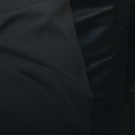
A MELHOR
CURADORIA DO
MUNDO JURÍDICO EM
SEU EMAIL
Autorizo o envio das minhas informações de acordo com os