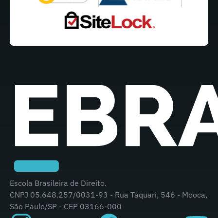
Escola Brasileira de Direito.
CNPJ 05.648.257/0031-93 - Rua Taquari, 546 - Mooca,
São Paulo/SP - CEP 03166-000