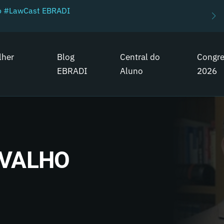
do #LawCast EBRADI
lher
Blog
Central do
Congr
EBRADI
Aluno
2026
RVALHO