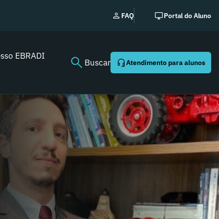
EBRADI | NEWS: o ess
FAQ
Portal do Aluno
Youtube agora!
esso EBRADI
Buscar
Atendimento para alunos