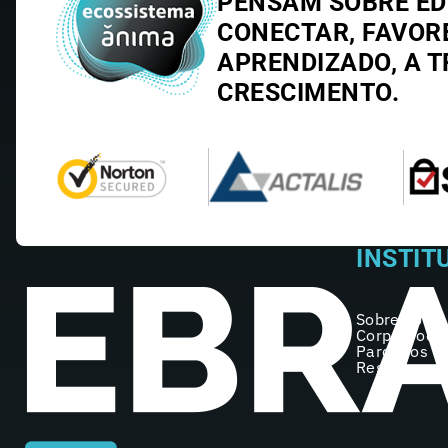
PENSAM SOBRE E
CONECTAR, FAVOR
APRENDIZADO, A T
CRESCIMENTO.
INSTIT
Sobre nós
Corpo Doce
Parceiros
Registro no