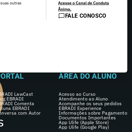
 suas outras
Acesse o Canal de Conduta
Ânima.
FALE CONOSCO
PORTAL
ÁREA DO ALUNO
BRADI LawCast
Acesso ao Curso
log EBRADI
Atendimento ao Aluno
BRADI Comenta
Acompanhe os seus pedidos
oluna EBRADI
EBRADI Experience
onversa com Autor
Informações sobre Pagamento
Documentos Importantes
App Ulife (Apple Store)
App Ulife (Google Play)