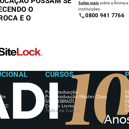
DUCAÇÃO POSSAM SE
Saiba mais
sobre a Ânima e
ECENDO O
instituições.
0800 941 7766
ROCA E O
UCIONAL
CURSOS
Pós-graduação
E
nte
Pós-graduação Master Class
B
Start EBRADI
E
 MEC
Cursos Livres
C
Todos os Cursos
C