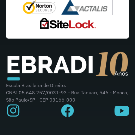
Escola Brasileira de Direito.
CNPJ 05.648.257/0031-93 - Rua Taquari, 546 - Mooca,
São Paulo/SP - CEP 03166-000