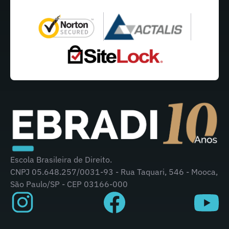
Escola Brasileira de Direito.
CNPJ 05.648.257/0031-93 - Rua Taquari, 546 - Mooca,
São Paulo/SP - CEP 03166-000