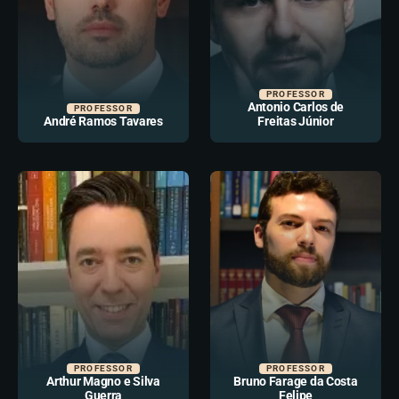
PROFESSOR
Antonio Carlos de
PROFESSOR
André Ramos Tavares
Freitas Júnior
PROFESSOR
PROFESSOR
Arthur Magno e Silva
Bruno Farage da Costa
Guerra
Felipe