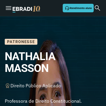
Atendimento aluno
PATRONESSE
NATHALIA
MASSON
Direito Público Aplicado
Professora de Direito Constitucional.