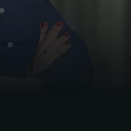
do Escritório do Alto Comissariado das
Nações Unidas para Direitos Humanos em
Genebra, Suíça.
Tem experiência nos seguintes temas: Direito
Internacional dos Direitos Humanos, Gênero
e Direitos Humanos, Migração, Direito
Internacional Público, Direitos Humanos e
Empresas, Direitos Sociais, Ambientais,
Econômicos e Culturais, Direito Internacional
Humanitário e Direito do Consumidor.
Doutora sanduíche com bolsa DAAD na
Europa Universität Viadrina Frankfurt(Oder)-
Alemanha (2021/2022). Atualmente é