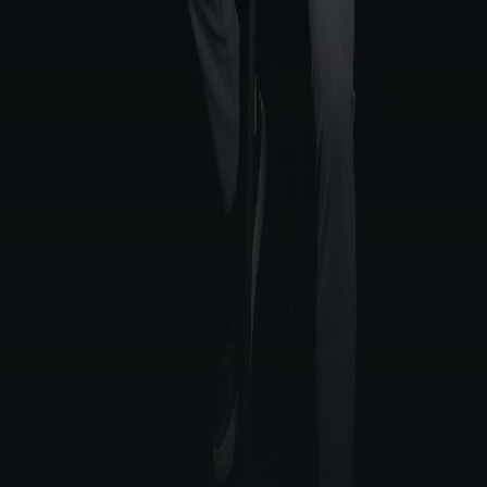
MUNDO JURÍDICO EM
SEU EMAIL
Autorizo o envio das minhas informações de acordo com os
Termos de uso
.
Assinar Newsletter