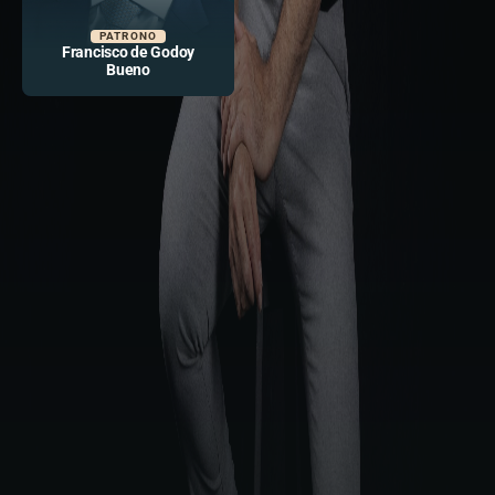
PATRONO
Francisco de Godoy
Bueno
A MELHOR
CURADORIA DO