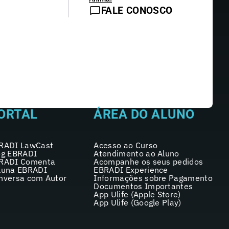
FALE CONOSCO
ORTAL
ÁREA DO ALUNO
RADI LawCast
Acesso ao Curso
og EBRADI
Atendimento ao Aluno
RADI Comenta
Acompanhe os seus pedidos
luna EBRADI
EBRADI Experience
nversa com Autor
Informações sobre Pagamento
Documentos Importantes
App Ulife (Apple Store)
App Ulife (Google Play)