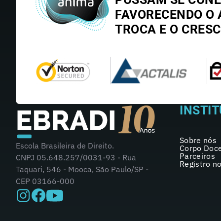
FAVORECENDO O 
TROCA E O CRES
INSTI
Sobre nós
Escola Brasileira de Direito.
Corpo Doc
Parceiros
CNPJ 05.648.257/0031-93 - Rua
Registro n
Taquari, 546 - Mooca, São Paulo/SP -
CEP 03166-000