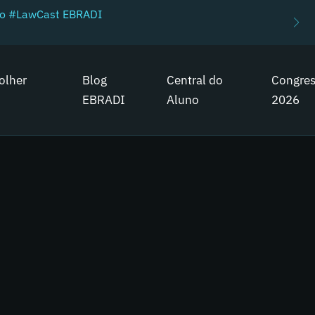
do #LawCast EBRADI
olher
Blog
Central do
Congre
EBRADI
Aluno
2026