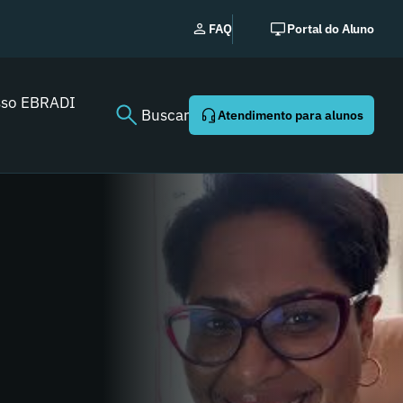
EBRADI | NEWS: o essencia
FAQ
Portal do Aluno
Youtube agora!
sso EBRADI
Buscar
Atendimento para alunos