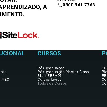
0800 941 7766
APRENDIZADO, A
CIMENTO.
TUCIONAL
CURSOS
P
Pós-graduação
EB
ente
Pós-graduação Master Class
Bl
Start EBRADI
EB
o MEC
Cursos Livres
Co
Todos os Cursos
Co