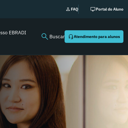
EBRADI | NEWS: o ess
FAQ
Portal do Aluno
Youtube agora!
esso EBRADI
Buscar
Atendimento para alunos