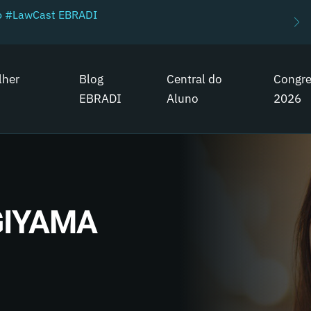
do #LawCast EBRADI
lher
Blog
Central do
Congr
EBRADI
Aluno
2026
GIYAMA