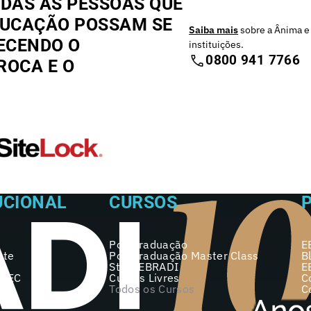
DAS AS PESSOAS QUE
DUCAÇÃO POSSAM SE
Saiba mais
sobre a Ânima e
ECENDO O
instituições.
0800 941 7766
ROCA E O
UCIONAL
CURSOS
Pós-graduação
E
nte
Pós-graduação Master Class
B
Start EBRADI
E
 MEC
Cursos Livres
C
Todos os Cursos
C