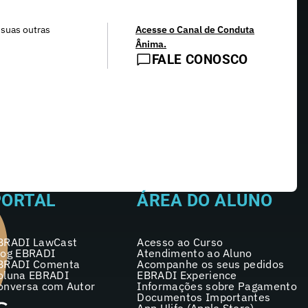
 suas outras
Acesse o Canal de Conduta
Ânima.
FALE CONOSCO
PORTAL
ÁREA DO ALUNO
BRADI LawCast
Acesso ao Curso
log EBRADI
Atendimento ao Aluno
BRADI Comenta
Acompanhe os seus pedidos
oluna EBRADI
EBRADI Experience
onversa com Autor
Informações sobre Pagamento
Documentos Importantes