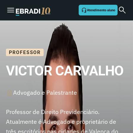
Atendimento aluno
PROFESSOR
VICTOR CARVALHO
Advogado e Palestrante
Professor de Direito Previdenciário.
Atualmente é Advogado e proprietário de
três escritórios nas cidades de Valença do