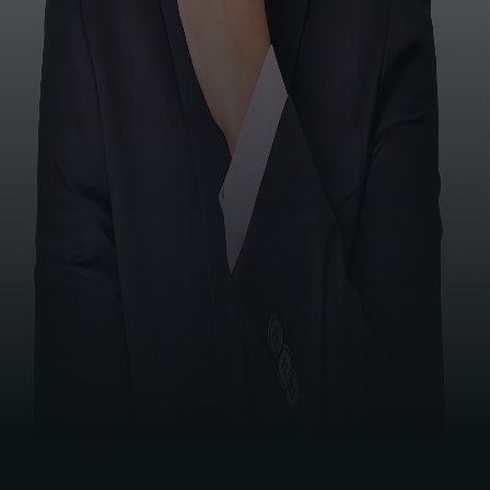
SIGA NAS REDES
Bacharel em Direito pela Faculdade de
Ensino de Educação Superior Raimundo Sá
(2016).
Trabalhou como Técnico do Seguro Social
(INSS), por 10 anos onde exerceu o cargo de
gerente da Agência do INSS de São
Raimundo Nonato – PI, gerente da Agência
de Valença do Piauí – PI e Chefe do setor de
Benefícios da Agência de Picos – PI.
Coordenador do Programa de Educação