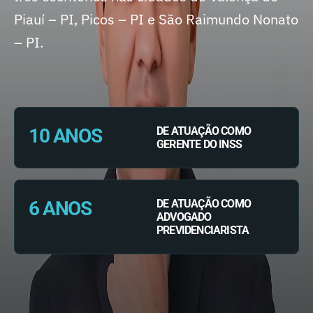
Piauí – PI, Picos – PI e São Raimundo Nonato
– PI.
10 ANOS
DE ATUAÇÃO COMO
GERENTE DO INSS
6 ANOS
DE ATUAÇÃO COMO
ADVOGADO
PREVIDENCIARISTA