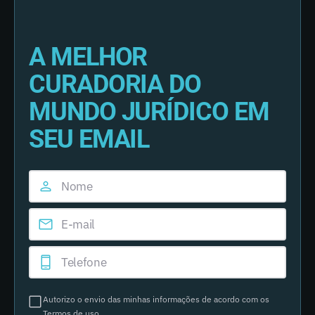
A MELHOR
CURADORIA DO
MUNDO JURÍDICO EM
SEU EMAIL
Autorizo o envio das minhas informações de acordo com os
Termos de uso
.