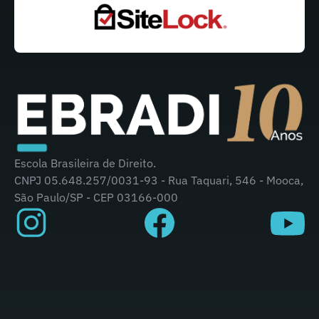
Escola Brasileira de Direito.
CNPJ 05.648.257/0031-93 - Rua Taquari, 546 - Mooca,
São Paulo/SP - CEP 03166-000