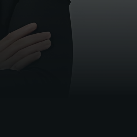
Contabilidade Pública. Graduado em
Administração com foco em Comércio
Exterior. Servidor público federal desde
2010. Possui certificação internacional em
Gestão de Processos de Negócios CBPP®
pela ABPMP® International.
Possui experiência em ensino presencial e a
distância em Administração Geral e Pública,
bem como experiência em Governança
Pública, Gerenciamento de Projetos e em
Planejamento Estratégico.
Professor na área de Gestão Pública pelo
IBGP – Instituto Brasileiro de Governança