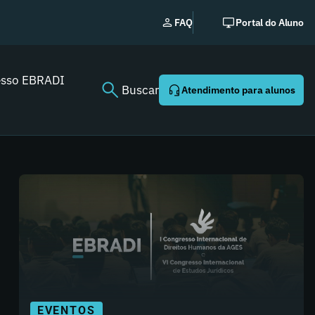
EBRADI | NEWS: o ess
FAQ
Portal do Aluno
Youtube agora!
esso EBRADI
Buscar
Atendimento para alunos
EVENTOS