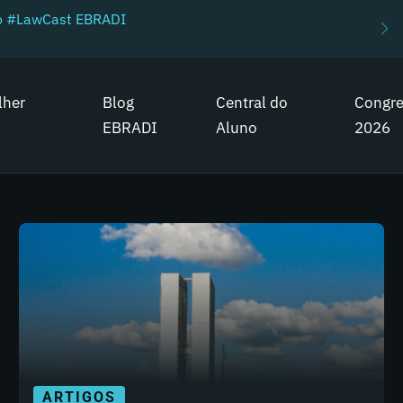
do #LawCast EBRADI
lher
Blog
Central do
Congr
EBRADI
Aluno
2026
ARTIGOS