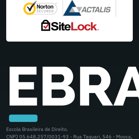
Escola Brasileira de Direito.
CNPJ 05.648.257/0031-93 - Rua Taquari, 546 - Mooca,