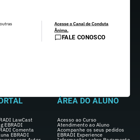
outras
Acesse o Canal de Conduta
Ânima.
FALE CONOSCO
ORTAL
ÁREA DO ALUNO
RADI LawCast
Acesso ao Curso
og EBRADI
Atendimento ao Aluno
RADI Comenta
Acompanhe os seus pedidos
luna EBRADI
EBRADI Experience
nversa com Autor
Informações sobre Pagamento