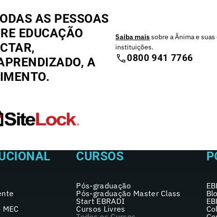
ODAS AS PESSOAS
BRE EDUCAÇÃO
Saiba mais
sobre a Ânima e suas 
CTAR,
instituições.
0800 941 7766
APRENDIZADO, A
CIMENTO.
TUCIONAL
CURSOS
P
Pós-graduação
EB
ente
Pós-graduação Master Class
Bl
Start EBRADI
EB
o MEC
Cursos Livres
Co
Todos os Cursos
Co