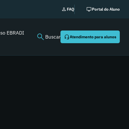
EBRADI | NEWS: o essencia
FAQ
Portal do Aluno
Youtube agora!
sso EBRADI
Buscar
Atendimento para alunos