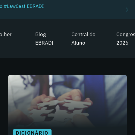
do #LawCast EBRADI
olher
Blog
Central do
Congre
EBRADI
Aluno
2026
DICIONÁRIO