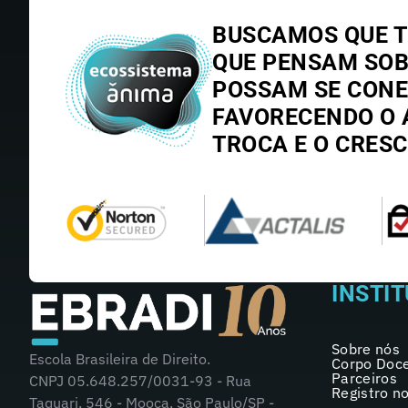
BUSCAMOS QUE T
QUE PENSAM SO
POSSAM SE CONE
FAVORECENDO O 
TROCA E O CRES
INSTI
Sobre nós
Escola Brasileira de Direito.
Corpo Doc
Parceiros
CNPJ 05.648.257/0031-93 - Rua
Registro n
Taquari, 546 - Mooca, São Paulo/SP -