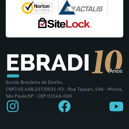
Escola Brasileira de Direito.
CNPJ 05.648.257/0031-93 - Rua Taquari, 546 - Mooca,
São Paulo/SP - CEP 03166-000