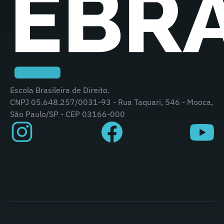
Escola Brasileira de Direito.
CNPJ 05.648.257/0031-93 - Rua Taquari, 546 - Mooca,
São Paulo/SP - CEP 03166-000