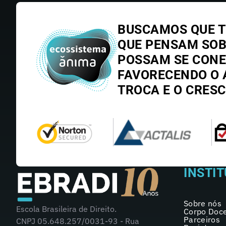
BUSCAMOS QUE T
QUE PENSAM SO
POSSAM SE CONE
FAVORECENDO O 
TROCA E O CRES
INSTI
Sobre nós
Escola Brasileira de Direito.
Corpo Doc
Parceiros
CNPJ 05.648.257/0031-93 - Rua