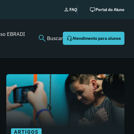
EBRADI | NEWS: o essencia
FAQ
Portal do Aluno
Youtube agora!
sso EBRADI
Buscar
Atendimento para alunos
ARTIGOS