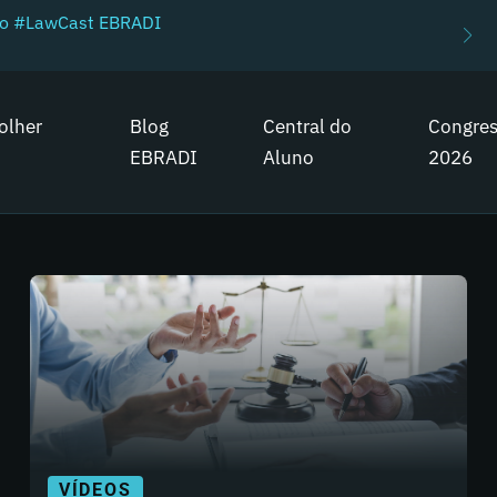
do #LawCast EBRADI
olher
Blog
Central do
Congre
EBRADI
Aluno
2026
VÍDEOS