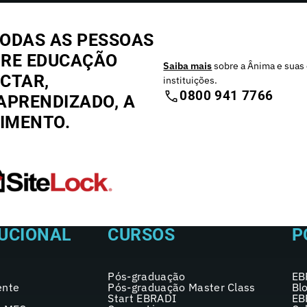
ODAS AS PESSOAS
BRE EDUCAÇÃO
Saiba mais
sobre a Ânima e suas 
CTAR,
instituições.
0800 941 7766
APRENDIZADO, A
CIMENTO.
TUCIONAL
CURSOS
P
Pós-graduação
EB
ente
Pós-graduação Master Class
Bl
Start EBRADI
EB