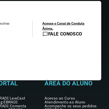
outras
Acesse o Canal de Conduta
Ânima.
FALE CONOSCO
ORTAL
ÁREA DO ALUNO
RADI LawCast
Acesso ao Curso
og EBRADI
Atendimento ao Aluno
RADI Comenta
Acompanhe os seus pedidos