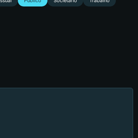
ssual
Público
Societário
Trabalho