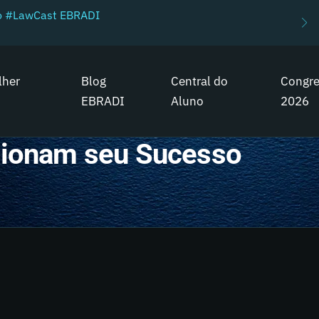
do #LawCast EBRADI
lher
Blog
Central do
Congr
EBRADI
Aluno
2026
lsionam seu Sucesso