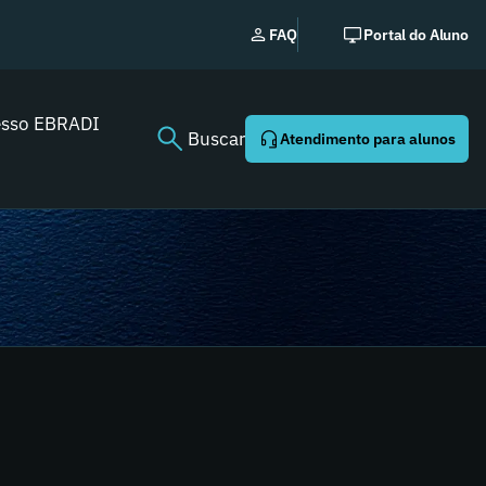
EBRADI | NEWS: o ess
FAQ
Portal do Aluno
Youtube agora!
esso EBRADI
Buscar
Atendimento para alunos