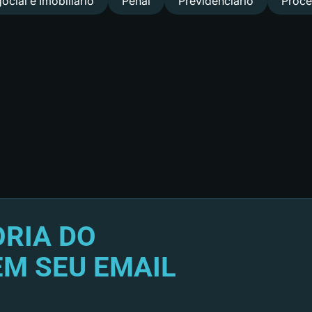
ocial e Imobiliário
Penal
Previdenciário
Proce
RIA DO
EM SEU EMAIL