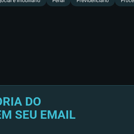
ocial e Imobiliário
Penal
Previdenciário
Proce
RIA DO
EM SEU EMAIL