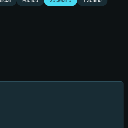
ssual
Público
Societário
Trabalho