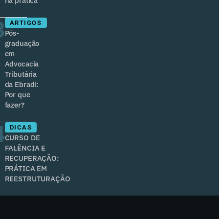
na prática
3
ARTIGOS
Pós-
graduação
em
Advocacia
Tributária
da Ebradi:
Por que
fazer?
4
DICAS
CURSO DE
FALÊNCIA E
RECUPERAÇÃO:
PRÁTICA EM
REESTRUTURAÇÃO