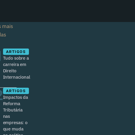
s mais
das
1
ARTIGOS
Tudo sobre a
carreira em
Direito
Internacional
2
ARTIGOS
Impactos da
Reforma
Tributária
nas
empresas: o
que muda