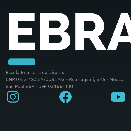
Escola Brasileira de Direito.
CNPJ 05.648.257/0031-93 - Rua Taquari, 546 - Mooca,
São Paulo/SP - CEP 03166-000