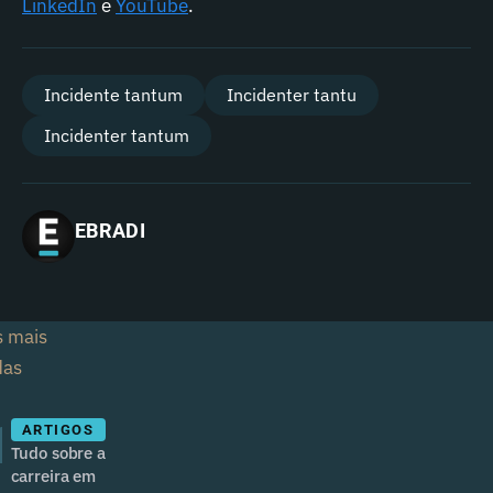
LinkedIn
e
YouTube
.
Incidente tantum
Incidenter tantu
Incidenter tantum
EBRADI
s mais
das
1
ARTIGOS
Tudo sobre a
carreira em