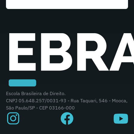
Escola Brasileira de Direito.
CNPJ 05.648.257/0031-93 - Rua Taquari, 546 - Mooca,
São Paulo/SP - CEP 03166-000