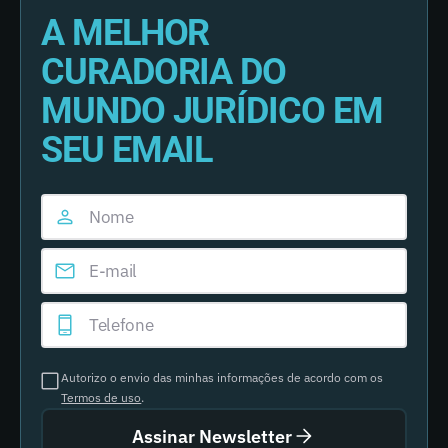
A MELHOR
CURADORIA DO
MUNDO JURÍDICO EM
SEU EMAIL
Autorizo o envio das minhas informações de acordo com os
Termos de uso
.
Assinar Newsletter