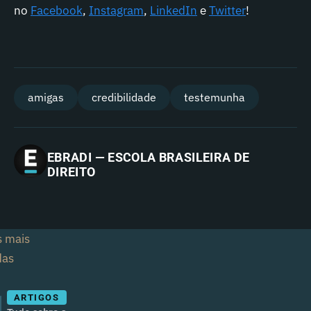
no
Facebook
,
Instagram
,
LinkedIn
e
Twitter
!
amigas
credibilidade
testemunha
EBRADI — ESCOLA BRASILEIRA DE
DIREITO
s mais
das
1
ARTIGOS