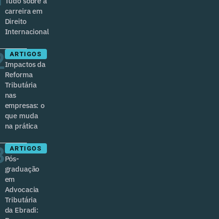
Tudo sobre a
carreira em
Direito
Internacional
2
ARTIGOS
Impactos da
Reforma
Tributária
nas
empresas: o
que muda
na prática
3
ARTIGOS
Pós-
graduação
em
Advocacia
Tributária
da Ebradi: