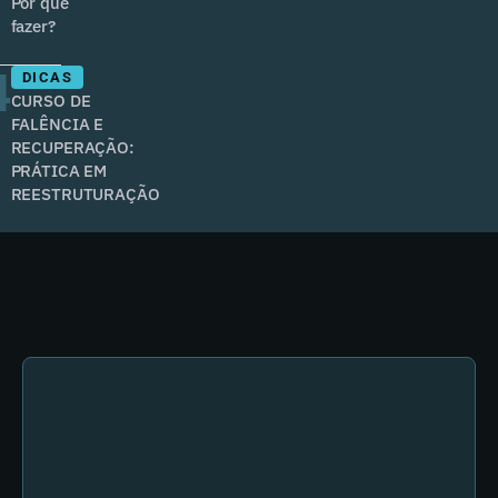
Por que
fazer?
4
DICAS
CURSO DE
FALÊNCIA E
RECUPERAÇÃO:
PRÁTICA EM
REESTRUTURAÇÃO