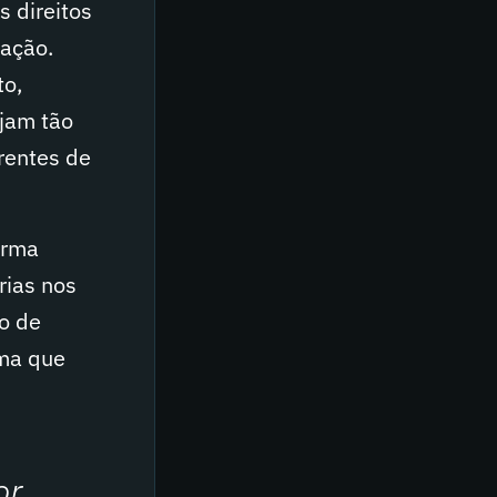
s direitos
tação.
to,
ejam tão
rentes de
orma
rias nos
o de
rma que
or