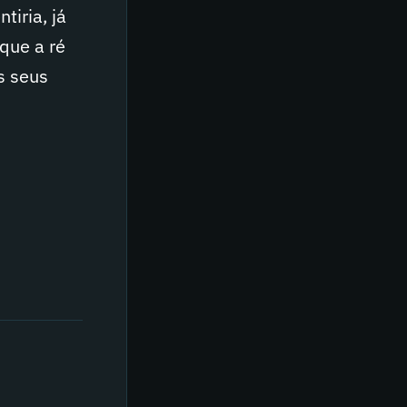
iria, já
que a ré
s seus