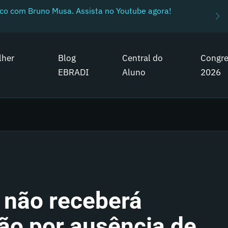
ico com Bruno Musa. Assista no Youtube agora!
lher
Blog
Central do
Congr
EBRADI
Aluno
2026
 não receberá
ão por ausência de