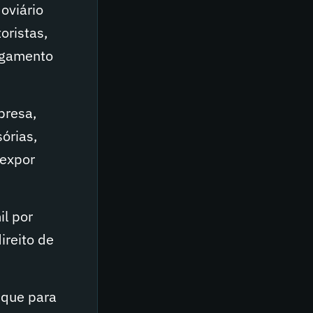
oviário
oristas,
pagamento
presa,
órias,
 expor
l por
ireito de
 que para