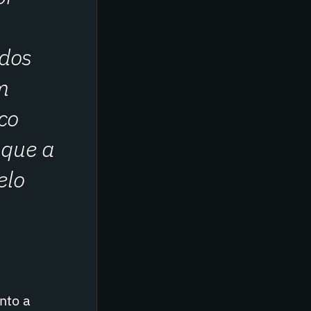
 dos
m
co
 que a
elo
nto a