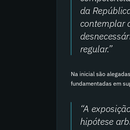
da República
contemplar a
desnecessári
regular.”
Na inicial são alegadas
fundamentadas em sup
“A exposiçã
hipótese arb