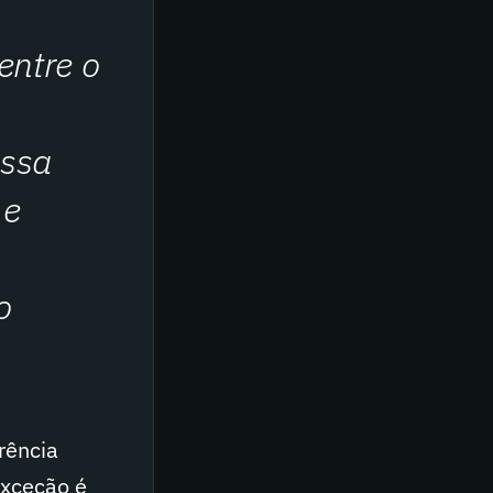
entre o
essa
 e
o
rência
exceção é