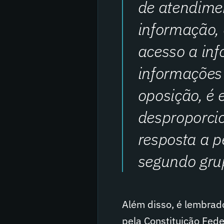
de atendime
informação, c
acesso a inf
informações
oposição, é
desproporcio
resposta a p
segundo gru
Além disso, é lembrad
pela Constituição Fede