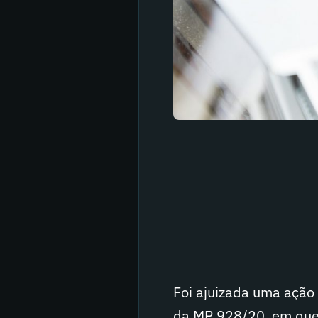
Foi ajuizada uma ação 
da MP 928/20, em que 