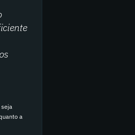
o
iciente
os
 seja
 quanto a