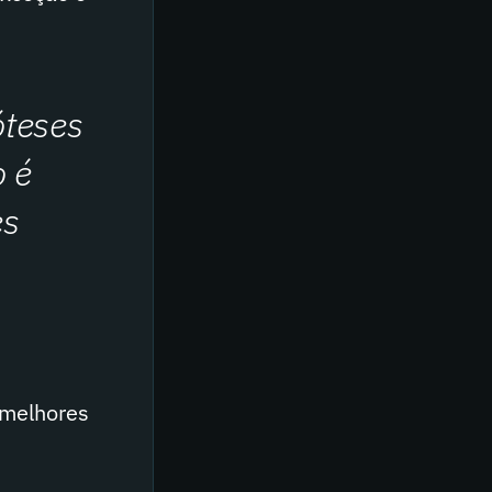
óteses
o é
es
 melhores