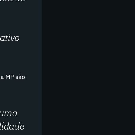
ativo
a a MP são
 uma
lidade