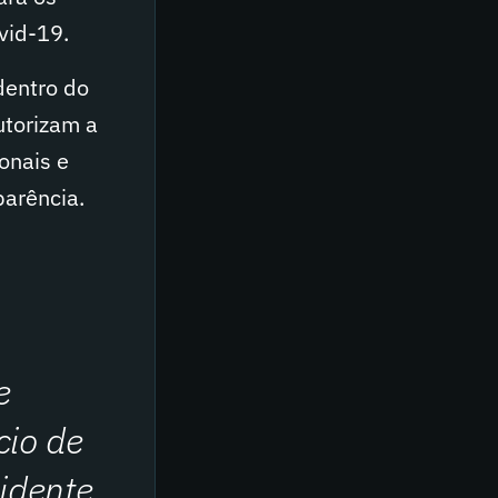
vid-19.
dentro do
utorizam a
onais e
parência.
e
cio de
sidente