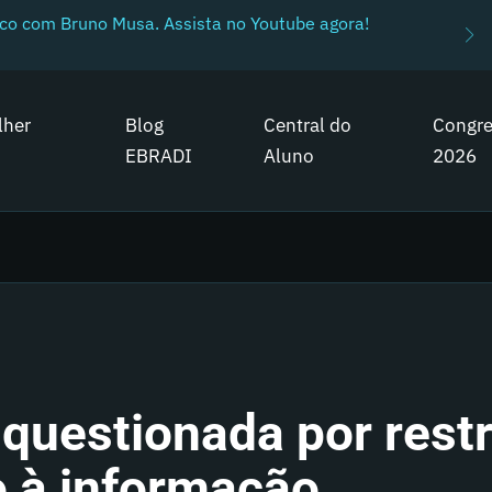
ico com Bruno Musa. Assista no Youtube agora!
lher
Blog
Central do
Congr
EBRADI
Aluno
2026
questionada por rest
 à informação