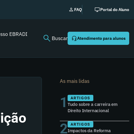
No
FAQ
Portal do Aluno
esso EBRADI
Buscar
Atendimento para alunos
As mais lidas
1
ARTIGOS
Tudo sobre a carreira em
Direito Internacional
rição
2
ARTIGOS
Impactos da Reforma