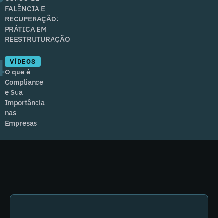
FALÊNCIA E
RECUPERAÇÃO:
PRÁTICA EM
REESTRUTURAÇÃO
4
VÍDEOS
O que é
Compliance
e Sua
Importância
nas
Empresas