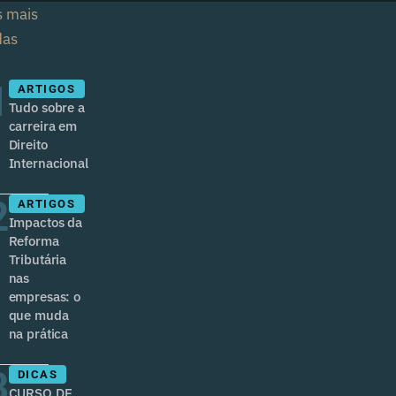
s mais
das
1
ARTIGOS
Tudo sobre a
carreira em
Direito
Internacional
2
ARTIGOS
Impactos da
Reforma
Tributária
nas
empresas: o
que muda
na prática
3
DICAS
CURSO DE