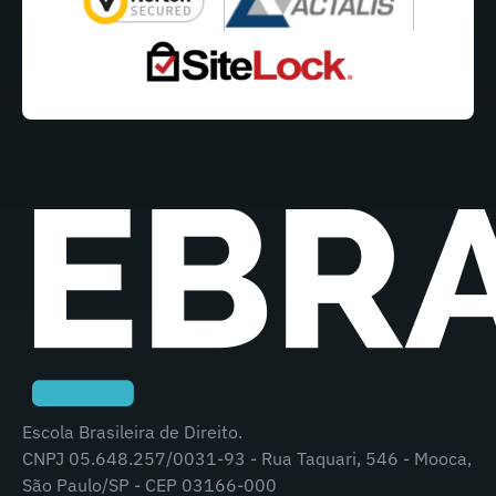
Escola Brasileira de Direito.
CNPJ 05.648.257/0031-93 - Rua Taquari, 546 - Mooca,
São Paulo/SP - CEP 03166-000