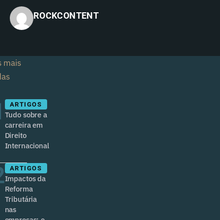
ROCKCONTENT
s mais
das
1
ARTIGOS
Tudo sobre a
carreira em
Direito
Internacional
2
ARTIGOS
Impactos da
Reforma
Tributária
nas
empresas: o